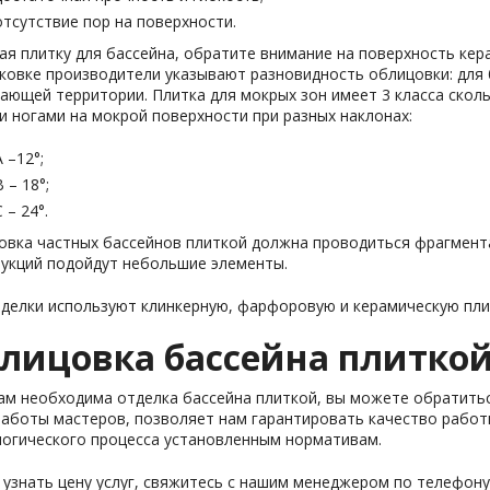
отсутствие пор на поверхности.
я плитку для бассейна, обратите внимание на поверхность кер
ковке производители указывают разновидность облицовки: для 
ающей территории. Плитка для мокрых зон имеет 3 класса ско
 ногами на мокрой поверхности при разных наклонах:
А –12°;
В – 18°;
С – 24°.
овка частных бассейнов плиткой должна проводиться фрагмента
рукций подойдут небольшие элементы.
делки используют клинкерную, фарфоровую и керамическую плит
лицовка бассейна плиткой
ам необходима отделка бассейна плиткой, вы можете обратить
аботы мастеров, позволяет нам гарантировать качество работ
логического процесса установленным нормативам.
узнать цену услуг, свяжитесь с нашим менеджером по телефону 