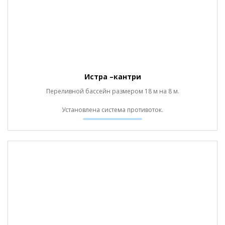
Истра –кантри
Переливной бассейн размером 18 м на 8 м.
Установлена система противоток.
Отделка итальянской мозаикой TREND